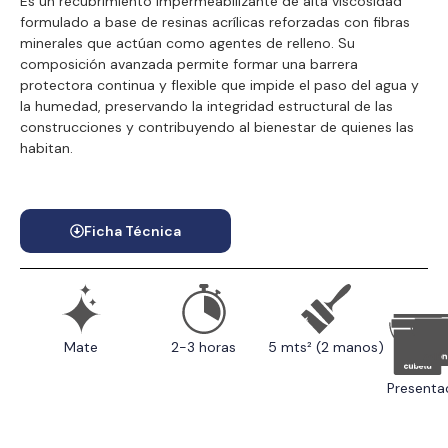
Es un recubrimiento impermeabilizante de alta viscosidad
formulado a base de resinas acrílicas reforzadas con fibras
minerales que actúan como agentes de relleno. Su
composición avanzada permite formar una barrera
protectora continua y flexible que impide el paso del agua y
la humedad, preservando la integridad estructural de las
construcciones y contribuyendo al bienestar de quienes las
habitan.
Ficha Técnica
Mate
2-3 horas
5 mts² (2 manos)
Presenta