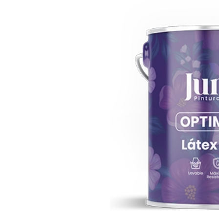
da rincón con
es en pintura